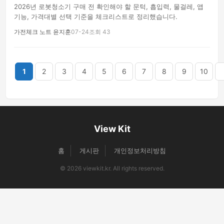
2026년 로봇청소기 구매 전 확인해야 할 문턱, 흡입력, 물걸레, 앱
기능, 가격대별 선택 기준을 체크리스트로 정리했습니다.
가전체크 노트 윤지훈
07-24
조회 43
끝
1
2
3
4
5
6
7
8
9
10
View Kit
홈
게시판
개인정보처리방침
© 2026 viewkit.kr. All rights reserved.