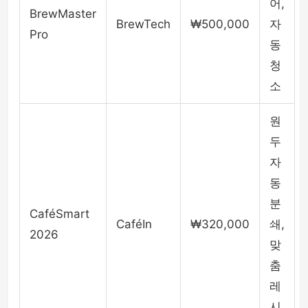
어,
BrewMaster
BrewTech
₩500,000
자
Pro
동
청
소
원
두
자
동
분
CaféSmart
CaféIn
₩320,000
쇄,
2026
맞
춤
레
시