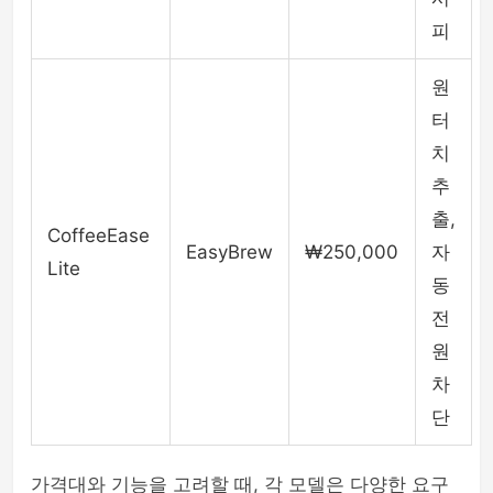
피
원
터
치
추
출,
CoffeeEase
EasyBrew
₩250,000
자
Lite
동
전
원
차
단
가격대와 기능을 고려할 때, 각 모델은 다양한 요구