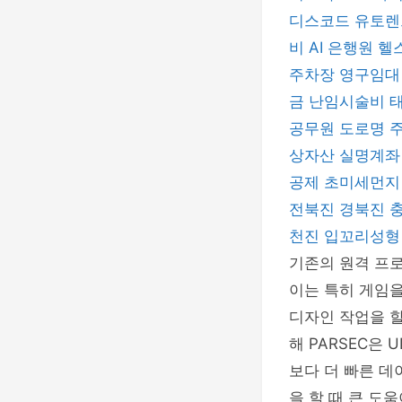
디스코드
유토
비
AI 은행원
헬
주차장
영구임대
금
난임시술비
공무원
도로명 
상자산 실명계
공제
초미세먼
전북진
경북진
천진
입꼬리성
기존의 원격 프로
이는 특히 게임을
디자인 작업을 할 
해 PARSEC은
보다 더 빠른 데
을 할 때 큰 도움