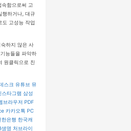
 접속함으로써 고
실행하거나, 대규
로도 고성능 작업
익숙하지 않은 사
인 기능들을 파악하
여 원클릭으로 친
데스크
유튜브 뮤
인스타그램
삼성
 웹브라우저
PDF
ice
카카오톡 PC
신한은행
한국캐
B생명
처브라이