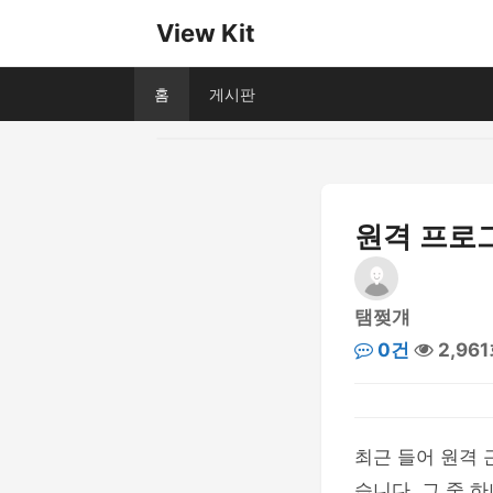
View Kit
홈
게시판
원격 프로그
탬쩢걔
0건
2,96
최근 들어 원격
습니다. 그 중 