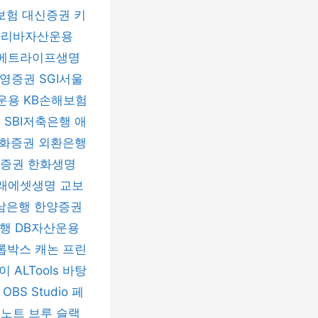
보험
대신증권
키
파리바자산운용
메트라이프생명
신영증권
SGI서울
운용
KB손해보험
험
SBI저축은행
애
화증권
외환은행
자증권
한화생명
래에셋생명
교보
남은행
한양증권
은행
DB자산운용
롭박스
캐논 프린
파이
ALTools
바탕
h
OBS Studio
페
버노트
브루
슬랙