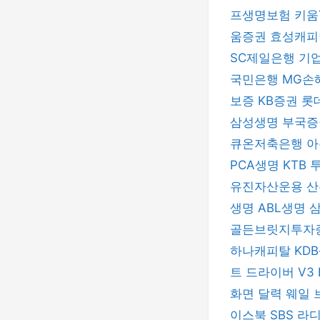
프생명보험
키움
움증권
효성캐
SC제일은행
기
국민은행
MG손
보증
KB증권
롯
삼성생명
부국
큐온저축은행
아
PCA생명
KTB
유진자산운용
산
생명
ABL생명
골든브릿지투자
하나캐피탈
KD
트 드라이버
V3 
화면 달력
웨일 
이스북
SBS 라