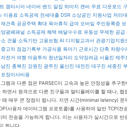
렌트
캠타시아
네이버 밴드
알집
하마치
캔바
무료 다운로드
스 이용료 소득공제
전세대출 DSR
소상공인 지원사업
저리
 재건축
공공주택 확대
육아휴직 급여
모바일 주민등록증
보
태양광폐패널
소득공제 혜택
배달수수료
유동성 무제한 공급
주소 건물
소득기반 고용보험
AI 디지털교과서
관광기업지원
좌
중고차 점검기록부
가공식품
육아기 근로시간 단축
차량수
지
자전거 여행
마음투자
청년일자리 도약장려금
서울진
제주
충남진
충북진
강원진
광주진
울산진
대전진
대구진
세종진
형
포장이사비용
그램과 다른 점은 PARSEC이 고속과 높은 안정성을 추구한
 하면서 원격으로 다른 친구들과 멀티플레이를 할 때나, 협
때 매우 큰 장점이 됩니다. 지연 시간(minimal latency)
 UDP(사용자 데이터그램 프로토콜)를 사용하여 일반 TCP(전
이터 전송을 가능하게 합니다. 이는 사용자가 실시간으로 반
이 됩니다.