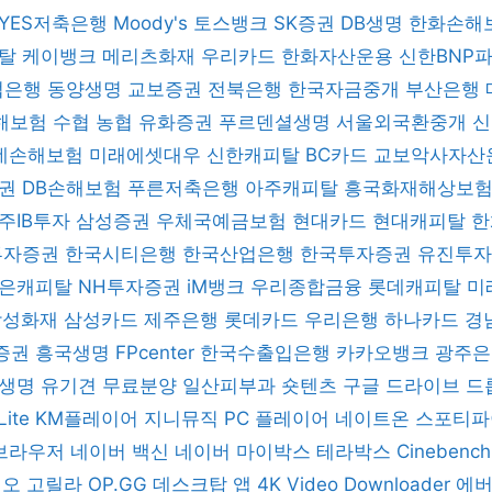
YES저축은행
Moody's
토스뱅크
SK증권
DB생명
한화손해
피탈
케이뱅크
메리츠화재
우리카드
한화자산운용
신한BNP
업은행
동양생명
교보증권
전북은행
한국자금중개
부산은행
해보험
수협
농협
유화증권
푸르덴셜생명
서울외국환중개
데손해보험
미래에셋대우
신한캐피탈
BC카드
교보악사자산
증권
DB손해보험
푸른저축은행
아주캐피탈
흥국화재해상보
주IB투자
삼성증권
우체국예금보험
현대카드
현대캐피탈
한
 투자증권
한국시티은행
한국산업은행
한국투자증권
유진투
은캐피탈
NH투자증권
iM뱅크
우리종합금융
롯데캐피탈
미
삼성화재
삼성카드
제주은행
롯데카드
우리은행
하나카드
경
증권
흥국생명
FPcenter
한국수출입은행
카카오뱅크
광주
B생명
유기견 무료분양
일산피부과
숏텐츠
구글 드라이브
드
Lite
KM플레이어
지니뮤직 PC 플레이어
네이트온
스포티
브라우저
네이버 백신
네이버 마이박스
테라박스
Cinebenc
디오 고릴라
OP.GG 데스크탑 앱
4K Video Downloader
에