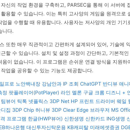
자신의 작업 환경을 구축하고, PARSEC을 통해 이 서버에
활용할 수 있습니다. 이는 특히 고사양의 게임을 원격으로 
작업을 수행할 때 유용합니다. 사용자는 저사양의 개인 기기
습니다.
스 또한 매우 직관적이고 간편하게 설계되어 있어, 기술에 
근할 수 있습니다. 설치 및 설정 과정이 간단하고, 기본적
려움이 없습니다. 이 프로그램은 손쉬운 연결 방식을 지원하
작업을 공유할 수 있는 기능도 제공합니다.
일프로
노안백내장
강남안과
IP 조회
ChatGPT
반디뷰
애니
 측정
팟플레이어(PotPlayer)
라인
멜론
구글 크롬
디즈니 +
버
팀뷰어
틱톡
넷플릭스
3DP Net
HP 프린트 드라이버
웨일
반디집
3DP Chip
허니뷰
3DP Clear
Edge 브라우저
MS Off
 원격 프로그램
한글(HWP뷰어)
신한생명
신한카드
ING생명
KEB하나은행
대신투자신탁운용
KB캐피탈
미래에셋증권
DG