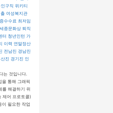
구인구직
위키티
대출
여성복지관
증수수료
최저임
세종문화상
퇴직
센터
청년인턴
가
리 이력
연말정산
진
전남진
경남진
부산진
경기진
인
다는 것입니다.
업을 통해 그래픽
 문제를 해결하기 위
송 제어 프로토콜)
응이 필요한 작업