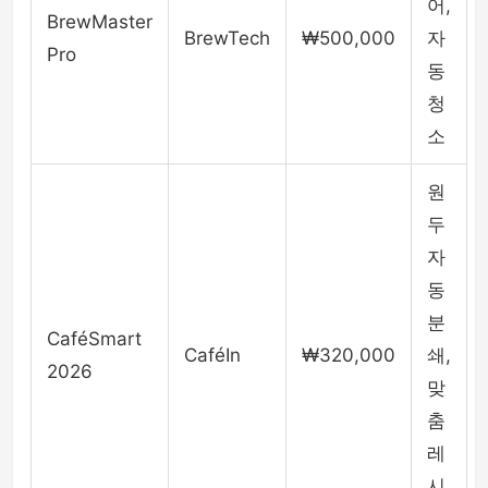
어,
BrewMaster
BrewTech
₩500,000
자
Pro
동
청
소
원
두
자
동
분
CaféSmart
CaféIn
₩320,000
쇄,
2026
맞
춤
레
시