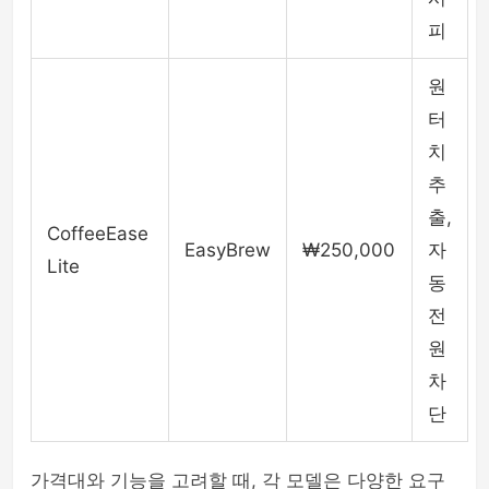
피
원
터
치
추
출,
CoffeeEase
EasyBrew
₩250,000
자
Lite
동
전
원
차
단
가격대와 기능을 고려할 때, 각 모델은 다양한 요구