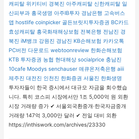
캐피탈
위키티비
경북진
아주캐피탈
신한캐피탈
일
산피부과
흥국생명
아주IB투자
경남은행
고속버스
앱
hostlife
coinpicker
골든브릿지투자증권
BC카드
효성캐피탈
흥국화재해상보험
전북은행
전남진
경
북진
iM뱅크
강원진
경남진
KB손해보험
카카오톡
PC버전 다운로드
webtoonreview
한화손해보험
KTB 투자증권
농협
현대해상
socialprice
충남진
10cafe
Moodys
senchauser
애큐온저축은행
aiii
제주진
대전진
인천진
한화증권
서울진
한화생명
투자자들이 한국 증시에서 대규모 자금을 회수했습
니다. 특히 코스피 시장에서만 1조 5,000억 원 외환
시장 거래량 증가 ✔ 서울외국환중개·한국자금중개
거래량 147억 3,000만 달러 ✔ 전일 대비 외환
https://inthiswork.com/archives/23330