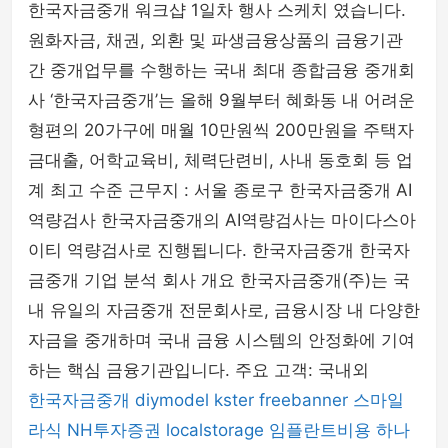
한국자금중개 워크샵 1일차 행사 스케치 였습니다.
원화자금, 채권, 외환 및 파생금융상품의 금융기관
간 중개업무를 수행하는 국내 최대 종합금융 중개회
사 ‘한국자금중개’는 올해 9월부터 혜화동 내 어려운
형편의 20가구에 매월 10만원씩 200만원을 주택자
금대출, 어학교육비, 체력단련비, 사내 동호회 등 업
계 최고 수준 근무지 : 서울 종로구 한국자금중개 AI
역량검사 한국자금중개의 AI역량검사는 마이다스아
이티 역량검사로 진행됩니다. 한국자금중개 한국자
금중개 기업 분석 회사 개요 한국자금중개(주)는 국
내 유일의 자금중개 전문회사로, 금융시장 내 다양한
자금을 중개하며 국내 금융 시스템의 안정화에 기여
하는 핵심 금융기관입니다. 주요 고객: 국내외
한국자금중개
diymodel
kster
freebanner
스마일
라식
NH투자증권
localstorage
임플란트비용
하나