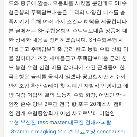
도와 종류에 깜놀.. 모듬회를 시켰을 뿐인데도 SH수
협은행의 주택담보대출은 고객의 다양한 니즈를 충
족시키기 위해 여러 가지 조건과 혜택을 제공합니다.
본 글에서는 SH수협은행의 주택담보대출 상품에 대
한 상세한 내용을 정리하였습니다. SH수협은행 새
마을금고 주택담보대출 금리 한도 농협 수협 신협 이
율 갈아타기 조건 새마을금고 주택담보대출 금리 한
도 농협 수협 신협 이율 갈아타기 조건 근래들어 한
국은행은 금리를 올리지 않겠다 공고했지만 제주서
안전조업 확산 릴레이 첫 캠페인 자발적 인명사고 예
방 다짐 어업인 결의 노동진 수협 회장, 어업인 만나
안전 준수 당부 2주간 전국 항·포구 20개소서 캠페
인 전개 수협중앙회가 어선 사고로부터 어업인
수협
부산진
tesolmaster
대구진
현대캐피탈
18xamarin
magking
유기견 무료분양
senchauser