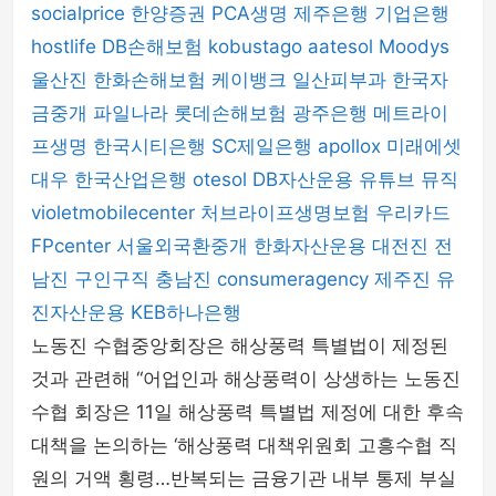
socialprice
한양증권
PCA생명
제주은행
기업은행
hostlife
DB손해보험
kobustago
aatesol
Moodys
울산진
한화손해보험
케이뱅크
일산피부과
한국자
금중개
파일나라
롯데손해보험
광주은행
메트라이
프생명
한국시티은행
SC제일은행
apollox
미래에셋
대우
한국산업은행
otesol
DB자산운용
유튜브 뮤직
violetmobilecenter
처브라이프생명보험
우리카드
FPcenter
서울외국환중개
한화자산운용
대전진
전
남진
구인구직
충남진
consumeragency
제주진
유
진자산운용
KEB하나은행
노동진 수협중앙회장은 해상풍력 특별법이 제정된
것과 관련해 “어업인과 해상풍력이 상생하는 노동진
수협 회장은 11일 해상풍력 특별법 제정에 대한 후속
대책을 논의하는 ‘해상풍력 대책위원회 고흥수협 직
원의 거액 횡령…반복되는 금융기관 내부 통제 부실