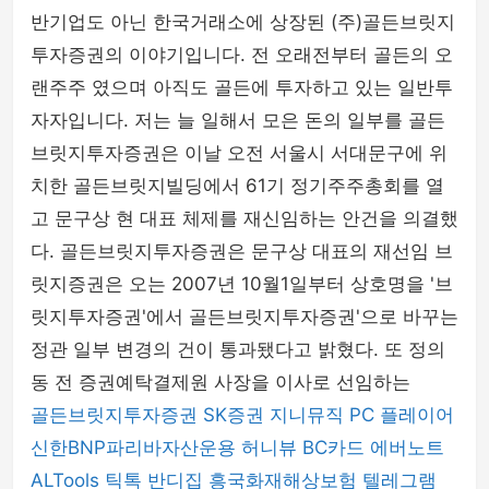
반기업도 아닌 한국거래소에 상장된 (주)골든브릿지
투자증권의 이야기입니다. 전 오래전부터 골든의 오
랜주주 였으며 아직도 골든에 투자하고 있는 일반투
자자입니다. 저는 늘 일해서 모은 돈의 일부를 골든
브릿지투자증권은 이날 오전 서울시 서대문구에 위
치한 골든브릿지빌딩에서 61기 정기주주총회를 열
고 문구상 현 대표 체제를 재신임하는 안건을 의결했
다. 골든브릿지투자증권은 문구상 대표의 재선임 브
릿지증권은 오는 2007년 10월1일부터 상호명을 '브
릿지투자증권'에서 골든브릿지투자증권'으로 바꾸는
정관 일부 변경의 건이 통과됐다고 밝혔다. 또 정의
동 전 증권예탁결제원 사장을 이사로 선임하는
골든브릿지투자증권
SK증권
지니뮤직 PC 플레이어
신한BNP파리바자산운용
허니뷰
BC카드
에버노트
ALTools
틱톡
반디집
흥국화재해상보험
텔레그램