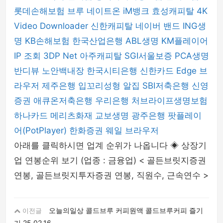
롯데손해보험
브루
네이트온
iM뱅크
효성캐피탈
4K
Video Downloader
신한캐피탈
네이버 밴드
ING생
명
KB손해보험
한국산업은행
ABL생명
KM플레이어
IP 조회
3DP Net
아주캐피탈
SGI서울보증
PCA생명
반디뷰
노안백내장
한국시티은행
신한카드
Edge 브
라우저
제주은행
입꼬리성형
알집
SBI저축은행
신영
증권
애큐온저축은행
우리은행
처브라이프생명보험
하나카드
메리츠화재
교보생명
광주은행
팟플레이
어(PotPlayer)
한화증권
웨일 브라우저
아래를 클릭하시면 업계 순위가 나옵니다 ◈ 상장기
업 연봉순위 보기 (업종 : 금융업) < 골든브릿지증권
연봉, 골든브릿지투자증권 연봉, 직원수, 근속연수 >
오늘의일상 콜드브루 커피원액 콜드브루커피 즐기
이전글
기
25.02.16