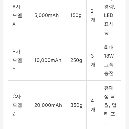
A사
경량,
2
모델
5,000mAh
150g
LED
개
X
표시
등
최대
B사
3
18W
모델
10,000mAh
250g
개
고속
Y
충전
휴대
C사
성 탁
4
모델
20,000mAh
350g
월, 멀
개
Z
티 포
트