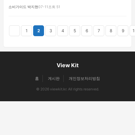
소비가이드 박지현
07-11
조회 51
음
맨끝
1
2
3
4
5
6
7
8
9
1
View Kit
홈
게시판
개인정보처리방침
© 2026 viewkit.kr. All rights reserved.