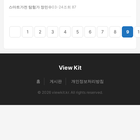
스마트가전 탐험가 정민수
03-24
조회 87
음
맨끝
1
2
3
4
5
6
7
8
9
1
View Kit
홈
게시판
개인정보처리방침
© 2026 viewkit.kr. All rights reserved.