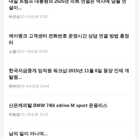
내일 트럼프 대통령의 2025년 의회 연설은 역사에 남을 연
설이...
허연성
03-05
조회 3167
케이뱅크 고객센터 전화번호 운영시간 상담 연결 방법 총정
리
소철기
02-19
조회 3145
한국자금중개 임직원 워크샵 2015년 11월 6일 동양 인재 개
발원...
한하얀
04-04
조회 3144
산은캐피탈 BMW 740i xdrive M sport 운용리스
박동엽
03-26
조회 3122
남의 일이 아니여...