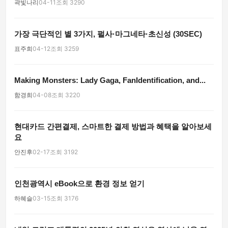
곽빛나리
04-11
조회 3290
가장 극단적인 별 3가지, 펄사·마그네타·초신성 (30SEC)
표주희
04-12
조회 3259
Making Monsters: Lady Gaga, FanIdentiﬁcation, and...
함경희
04-08
조회 3220
현대카드 간편결제, 스마트한 결제 방법과 혜택을 알아보세
요
안진후
02-17
조회 3192
인천광역시 eBook으로 환경 정보 얻기
하혜슬
03-15
조회 3176