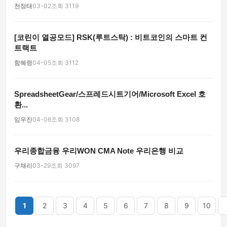
천정태
03-02
조회 3119
[코린이 열공모드] RSK(루트스탁) : 비트코인의 스마트 컨
트랙트
함혜령
04-05
조회 3112
SpreadsheetGear/스프레드시트기어/Microsoft Excel 호
환...
임우진
04-06
조회 3108
우리종합금융 우리WON CMA Note 우리은행 비교
구채리
03-29
조회 3097
끝
1
2
3
4
5
6
7
8
9
10