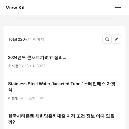
View Kit
홈
게시판
Total 220건
1 페이지
2024년도 콘서트가려고 정리...
차서현
03-13
조회 3332
Stainless Steel Water Jacketed Tube / 스테인레스 자켓
식...
이별빛
04-15
조회 3301
한국시티은행 새희망홀씨대출 자격 조건 정보 어디 있을
까?