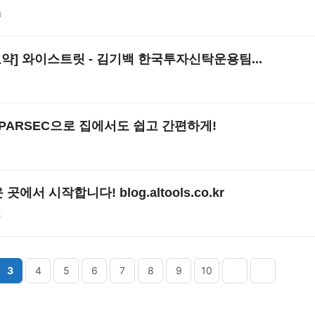
8
영상요약] 와이스트릿 - 김기백 한국투자신탁운용팀...
0
PARSEC으로 집에서도 쉽고 간편하게!
에서 시작합니다! blog.altools.co.kr
8
3
4
5
6
7
8
9
10