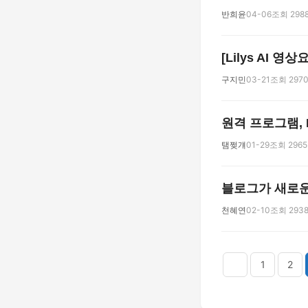
반희윤
04-06
조회 298
[Lilys AI 
구지민
03-21
조회 297
원격 프로그램, 
탬쩢걔
01-29
조회 2965
블로그가 새로운 곳
천혜연
02-10
조회 293
다음
맨끝
1
2