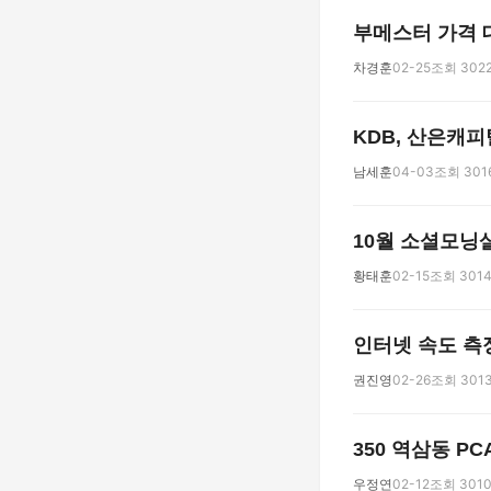
부메스터 가격 
차경훈
02-25
조회 302
KDB, 산은캐
남세훈
04-03
조회 301
10월 소셜모닝살롱
황태훈
02-15
조회 301
인터넷 속도 측정
권진영
02-26
조회 301
350 역삼동 P
우정연
02-12
조회 301