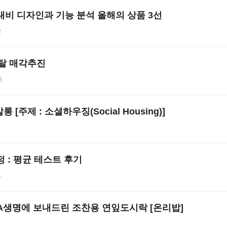
대비 디자인과 기능 분석 올해의 상품 3선
2
피탈 매각추진
6
 [주제 : 소셜하우징(Social Housing)]
4
 : 평균 테스트 후기
3
CA생명에 보내드린 조찬용 연잎도시락 [온리밥]
0