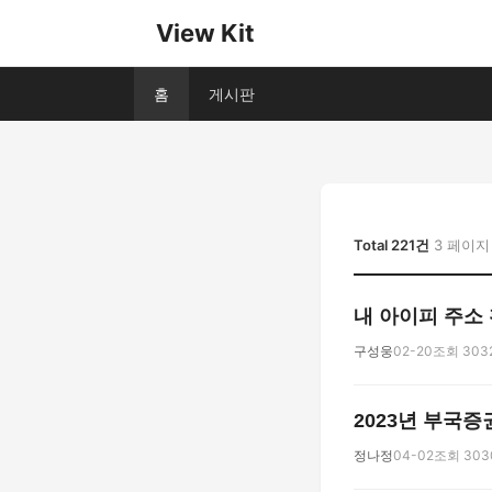
View Kit
홈
게시판
Total 221건
3 페이지
내 아이피 주소 
구성웅
02-20
조회 303
2023년 부국
정나정
04-02
조회 303