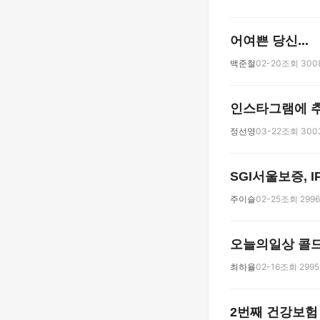
어여쁜 당신...
백준철
02-20
조회 300
인스타그램에 추월
정선영
03-22
조회 300
SGI서울보증, 
주이슬
02-25
조회 2996
오늘의일상 콜
최하율
02-16
조회 2995
2번째 건강보험