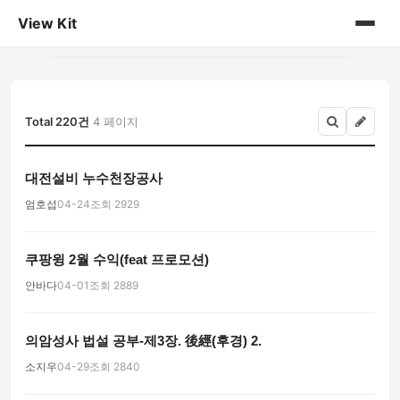
View Kit
홈
게시판
Total 220건
4 페이지
대전설비 누수천장공사
엄호섭
04-24
조회 2929
쿠팡윙 2월 수익(feat 프로모션)
안바다
04-01
조회 2889
의암성사 법설 공부-제3장. 後經(후경) 2.
소지우
04-29
조회 2840