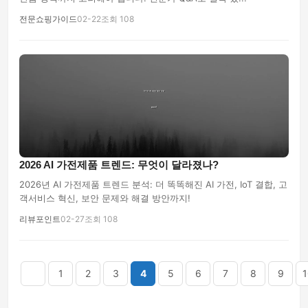
전문쇼핑가이드
02-22
조회 108
2026 AI 가전제품 트렌드: 무엇이 달라졌나?
2026년 AI 가전제품 트렌드 분석: 더 똑똑해진 AI 가전, IoT 결합, 고
객서비스 혁신, 보안 문제와 해결 방안까지!
리뷰포인트
02-27
조회 108
음
맨끝
1
2
3
4
5
6
7
8
9
1