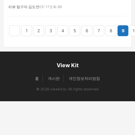
리뷰 탐구자 김도연
05-17
조회 89
음
맨끝
1
2
3
4
5
6
7
8
9
1
View Kit
홈
게시판
개인정보처리방침
© 2026 viewkit.kr. All rights reserved.