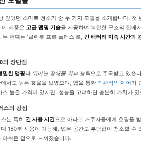
천 모델들
인상 깊었던 스마트 청소기 중 두 가지 모델을 소개합니다. 첫
. 이 제품은
고급 맵핑 기술
을 제공하여 복잡한 구조의 집에
 두 번째는 '클린봇 프로 플러스'로,
긴 배터리 지속 시간
과
00의 장단점
정밀한 맵핑
과
뛰어난 장애물 회피 능력
으로 주목받고 있습니
간에서도 높은 효율을 보였으며, 앱을 통한
직관적인 제어
가
다소 높은 가격이 있지만, 성능을 고려하면 충분히 가치가 있
러스의 강점
러스는 특히
긴 사용 시간
으로 아파트 거주자들에게 호평을 받
대 180분 사용이 가능해, 넓은 공간도 부담없이 청소할 수 
소 아쉬운 점으로 느껴졌습니다.