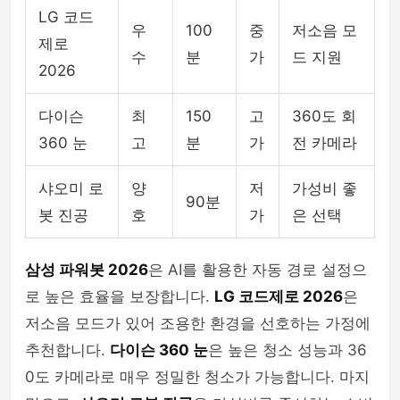
LG 코드
우
100
중
저소음 모
제로
수
분
가
드 지원
2026
다이슨
최
150
고
360도 회
360 눈
고
분
가
전 카메라
샤오미 로
양
저
가성비 좋
90분
봇 진공
호
가
은 선택
삼성 파워봇 2026
은 AI를 활용한 자동 경로 설정으
로 높은 효율을 보장합니다.
LG 코드제로 2026
은
저소음 모드가 있어 조용한 환경을 선호하는 가정에
추천합니다.
다이슨 360 눈
은 높은 청소 성능과 36
0도 카메라로 매우 정밀한 청소가 가능합니다. 마지